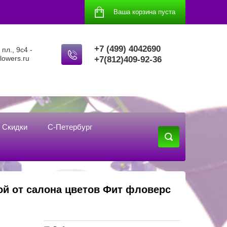
Ваша корзина пуста
+7 (499) 4042690
пл., 9с4 -
flowers.ru
+7(812)409-92-36
Скидки
С-Петербург
кой от салона цветов Фит фловерс