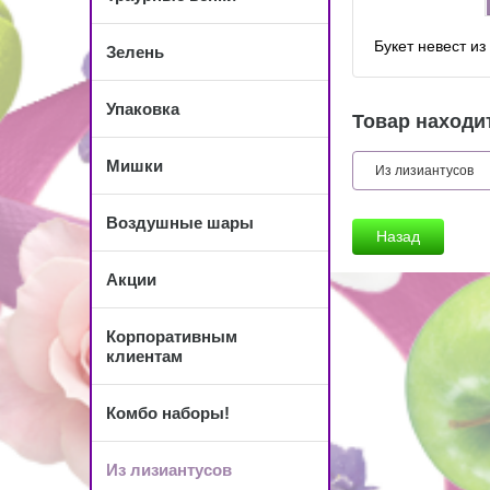
Букет невест из
Зелень
Упаковка
Товар находит
Мишки
Из лизиантусов
Воздушные шары
Назад
Акции
Корпоративным
клиентам
Комбо наборы!
Из лизиантусов