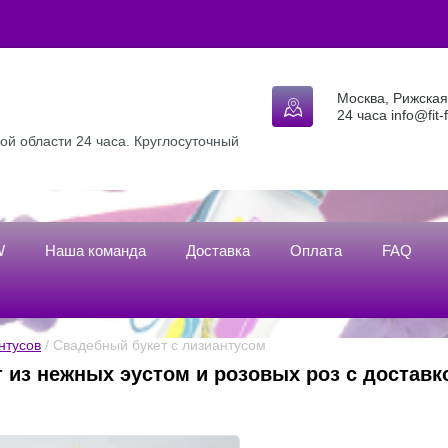
Москва, Рижская 
24 часа info@fit-
ой области 24 часа. Круглосуточный
W
Наша команда
Доставка
Оплата
FAQ
нтусов
 / Свадебный букет с лизиантусом
т из нежных эустом и розовых роз с достав