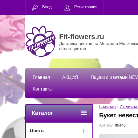
Вход
Регистрация
Fit-flowers.ru
Доставка цветов по Москве и Московск
салон цветов
Главная
АКЦИЯ
Ящики с цветами NE
Контакты
Главная
 / 
Из лизиа
Каталог
Букет невес
Артикул:
ff0440
Цветы