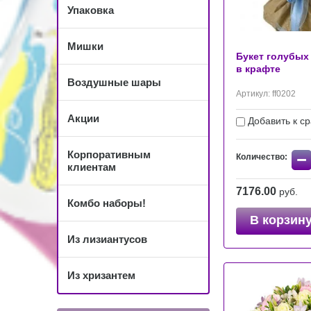
Упаковка
Мишки
Букет голубых
в крафте
Воздушные шары
Артикул:
ff0202
Акции
Добавить к с
Корпоративным
−
Количество:
клиентам
7176.00
руб.
Комбо наборы!
В корзин
Из лизиантусов
Из хризантем