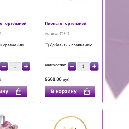
с гортензией
Пионы с гортензией
5
Артикул:
ff0841
 к сравнению
Добавить к сравнению
−
+
−
+
Количество:
9660.00
б.
руб.
ину
В корзину