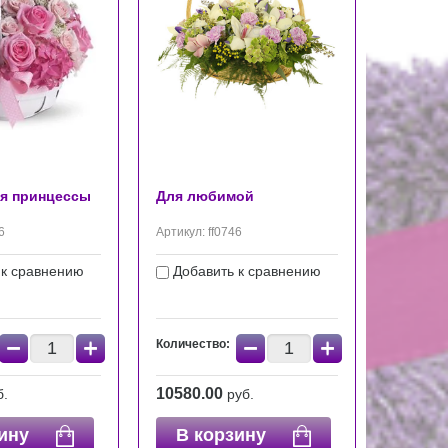
ля принцессы
Для любимой
6
Артикул:
ff0746
 к сравнению
Добавить к сравнению
−
+
−
+
Количество:
10580.00
б.
руб.
ину
В корзину