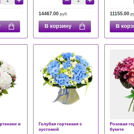
+
−
+
14467.00
11155.00
руб.
р
у
В корзину
В корз
ртензии и
Голубая гортензия с
Розовая го
эустомой
букете