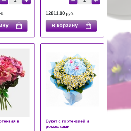
−
+
−
+
12811.00
уб.
руб.
ину
В корзину
ртензия в
Букет с гортензией и
ромашками