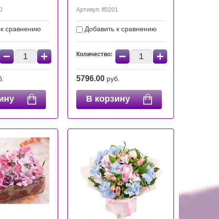
0
Артикул:
ff0201
 к сравнению
Добавить к сравнению
−
+
−
+
Количество:
5796.00
б.
руб.
ину
В корзину