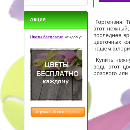
Акция
Гортензия. Т
этот нежный,
последнее вр
Цветы бесплатно
каждому:
цветочных ко
нашем флорист
Купить нежну
ведь этот цв
розового или 