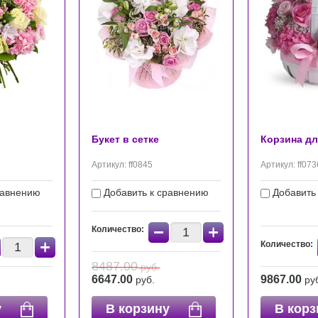
Букет в сетке
Корзина д
Артикул:
ff0845
Артикул:
ff073
равнению
Добавить к сравнению
Добавить
−
+
Количество:
+
Количество:
8487.00
руб.
6647.00
9867.00
руб.
ру
у
В корзину
В корз