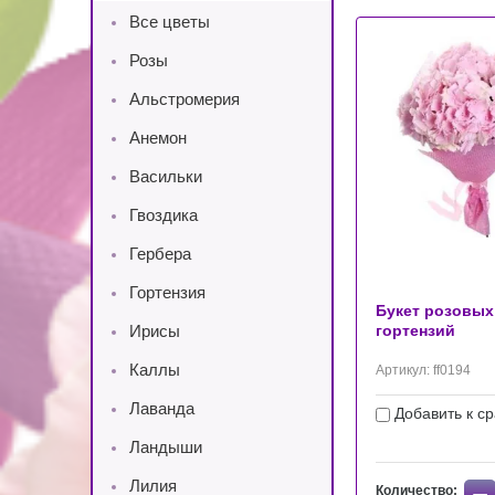
Все цветы
Розы
Альстромерия
Анемон
Васильки
Гвоздика
Гербера
Гортензия
Букет розовых
Ирисы
гортензий
Каллы
Артикул:
ff0194
Лаванда
Добавить к с
Ландыши
Лилия
Количество: