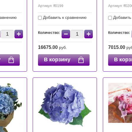
Артикул:
ff0199
Артикул:
ff020
равнению
Добавить к сравнению
Добавить
+
−
+
Количество:
Количество:
16675.00
7015.00
руб.
ру
у
В корзину
В корз