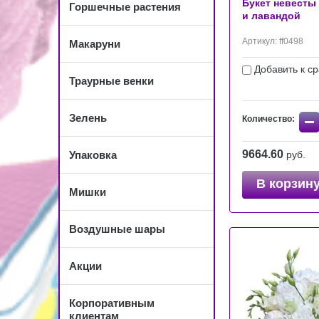
Букет невесты
Горшечные растения
и лавандой
Артикул:
ff0498
Макаруни
Добавить к с
Траурные венки
−
Зелень
Количество:
9664.60
Упаковка
руб.
В корзин
Мишки
Воздушные шары
Акции
Корпоративным
клиентам