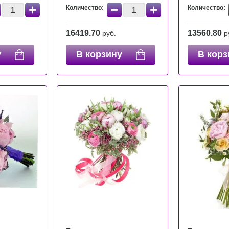
+
−
+
Количество:
Количество:
16419.70
13560.80
руб.
р
у
В корзину
В корз