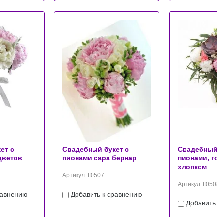
ет с
Свадебный букет с
Свадебный 
цветов
пионами сара бернар
пионами, г
хлопком
Артикул:
ff0507
Артикул:
ff050
равнению
Добавить к сравнению
Добавить