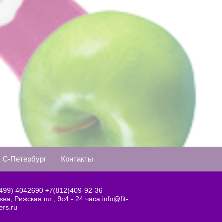
С-Петербург
Контакты
(499) 4042690
+7(812)409-92-36
ва, Рижская пл., 9с4 - 24 часа info@fit-
ers.ru