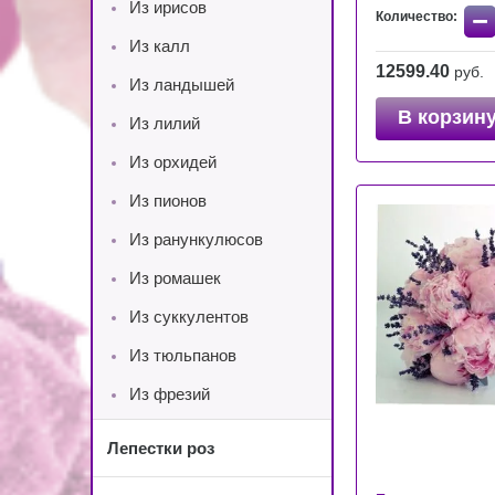
Из ирисов
−
Количество:
Из калл
12599.40
руб.
Из ландышей
В корзин
Из лилий
Из орхидей
Из пионов
Из ранункулюсов
Из ромашек
Из суккулентов
Из тюльпанов
Из фрезий
Лепестки роз