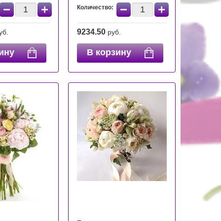
−
+
−
+
Количество:
9234.50
уб.
руб.
ину
В корзину