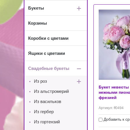
Букеты
Корзины
Коробки с цветами
Ящики с цветами
Свадебные букеты
Из роз
Букет невесты
Из альстромерий
нежными пион
фрезией
Из васильков
Артикул:
ff0494
Из гербер
Добавить к с
Из гортензий