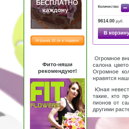
−
Количество:
9614.00
руб.
В корзин
Огромное вни
Фито-няши
салона цвето
рекомендуют!
Огромное ко
нравятся наш
Юная невеста
такие, кто п
пионов от са
другими раст