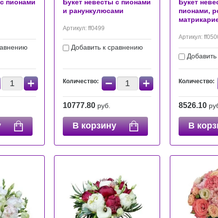
 с пионами
Букет невесты с пионами
Букет неве
и ранункулюсами
пионами, р
матрикари
Артикул:
ff0499
Артикул:
ff050
равнению
Добавить к сравнению
Добавить
+
−
+
Количество:
Количество:
10777.80
8526.10
руб.
ру
у
В корзину
В корз