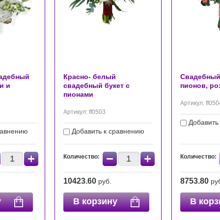
адебный
Красно- белый
Свадебный 
и и
свадебный букет с
пионов, ро
пионами
Артикул:
ff050
Артикул:
ff0503
Добавить
равнению
Добавить к сравнению
+
−
+
Количество:
Количество:
10423.60
8753.80
руб.
ру
у
В корзину
В корз