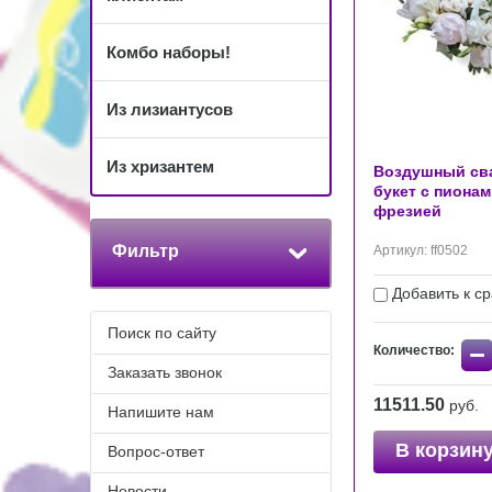
Комбо наборы!
Из лизиантусов
Из хризантем
Воздушный св
букет с пионам
фрезией
Фильтр
Артикул:
ff0502
Добавить к с
Поиск по сайту
−
Количество:
Заказать звонок
11511.50
руб.
Напишите нам
В корзин
Вопрос-ответ
Новости