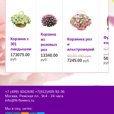
Корзина
Фрук
Корзина с
Корзинка роз
из
корз
301
и
розовых
6785
ландышем
альстромерий
роз
руб.
173075.00
13340.00
9131.00
руб.
5635
руб.
руб.
7245.00
руб.
руб.
+7 (499) 4042690
+7(812)409-92-36
Москва, Рижская пл., 9с4 - 24 часа
info@fit-flowers.ru
Мы в соц. сетях: