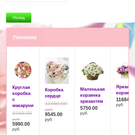
Назад
Похожие
Яркая
Круглая
Маленькая
Коробка
корзина
коробка
корзинка
сердце
с
11684.0
хризантем
11960.00
руб.
макаруни
5750.00
руб.
8165.00
руб.
9545.00
руб.
руб.
5980.00
руб.