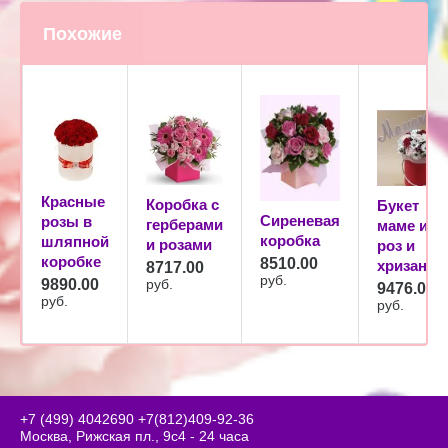
Похожие
Красные
Коробка с
Букет
Сиреневая
розы в
герберами
маме из
коробка
шляпной
и розами
роз и
коробке
8510.00
хризанте
8717.00
руб.
9890.00
руб.
9476.00
руб.
руб.
+7 (499) 4042690
+7(812)409-92-36
Москва, Рижская пл., 9с4 - 24 часа